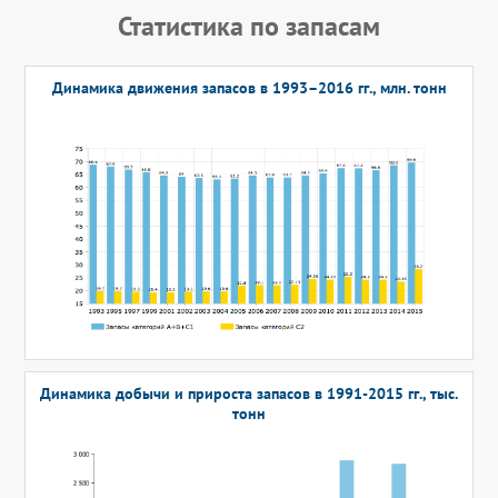
Статистика по запасам
Динамика движения запасов в 1993–2016 гг., млн. тонн
Динамика добычи и прироста запасов в 1991-2015 гг., тыс.
тонн