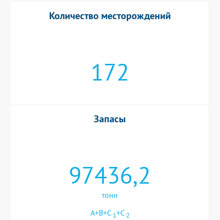
Количество месторождений
172
Запасы
97436,2
тонн
A+B+C
+C
1
2