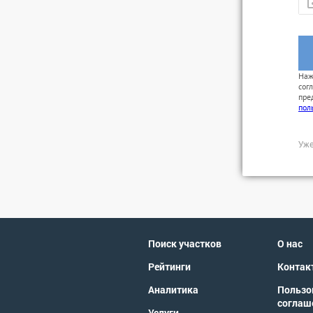
Наж
сог
пре
пол
Уже
Поиск участков
О нас
Рейтинги
Контак
Аналитика
Пользо
соглаш
Услуги