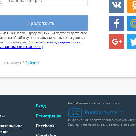
Продолжить
имая на кнопку «Продолжить», Вы подтверждаете свое
ласие на обработку персональных данных и на условия
доставления услуг (
политика конфиденциальности
,
ьзовательское соглашение
).
 есть аккаунт?
Войдите
Разработано в «Роскомпьютинг»
Вход
ты
Регистрация
Информация представлена в ознакомитель
Эксперт» не несет ответственность за воз
вательское
Facebook
ение
Vkontakte