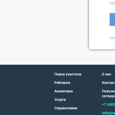
Заб
Соз
Поиск участков
О нас
Рейтинги
Контак
Аналитика
Пользо
соглаш
Услуги
+7 (495
Справочники
info@ne