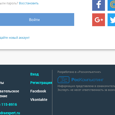
ыли пароль?
Восстановить
Войти
дайте новый аккаунт
Разработано в «Роскомпьютинг»
Вход
ты
Регистрация
Информация представлена в ознакомитель
Эксперт» не несет ответственность за воз
вательское
Facebook
ение
Vkontakte
) 115-8916
draexpert.ru